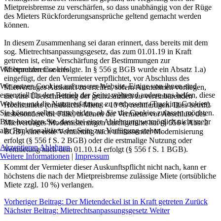
Mietpreisbremse zu verschärfen, so dass unabhängig von der Rüge
des Mieters Rückforderungsansprüche geltend gemacht werden
können.
In diesem Zusammenhang sei daran erinnert, dass bereits mit dem
sog. Mietrechtsanpassungsgesetz, das zum 01.01.19 in Kraft
getreten ist, eine Verschärfung der Bestimmungen zur
Wir benutzen Cookies
Mietpreisbremse erfolgte. In § 556 g BGB wurde ein Absatz 1.a)
eingefügt, der den Vermieter verpflichtet, vor Abschluss des
Wir nutzen Cookies auf unserer Website. Einige von ihnen sind
Mietvertrages Auskunft zu erteilen, sofern Ausnahmen vorliegen,
essenziell für den Betrieb der Seite, während andere uns helfen, diese
die eine Überschreitung der grundsätzlich zu vereinbarenden
Website und die Nutzererfahrung zu verbessern (Tracking Cookies).
Höchstmiete (ortsübliche Miete + 10 %) rechtfertigen. Dies betrifft
Sie können selbst entscheiden, ob Sie die Cookies zulassen möchten.
insbesondere die Fälle, in denen der Vermieter vor Abschluss des
Bitte beachten Sie, dass bei einer Ablehnung womöglich nicht mehr
Mietvertrages Modernisierungen durchgeführt hat (§ 556 e Abs. 2
alle Funktionalitäten der Seite zur Verfügung stehen.
BGB), eine erste Vermietung nach umfassender Modernisierung
erfolgt (§ 556 f S. 2 BGB) oder die erstmalige Nutzung oder
Akzeptieren
Ablehnen
Vermietung nach dem 01.10.14 erfolgt (§ 556 f S. 1 BGB).
Weitere Informationen
|
Impressum
Kommt der Vermieter dieser Auskunftspflicht nicht nach, kann er
höchstens die nach der Mietpreisbremse zulässige Miete (ortsübliche
Miete zzgl. 10 %) verlangen.
Vorheriger Beitrag: Der Mietendeckel ist in Kraft getreten
Zurück
Nächster Beitrag: Mietrechtsanpassungsgesetz
Weiter