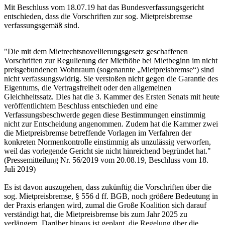
Mit Beschluss vom 18.07.19 hat das Bundesverfassungsgericht
entschieden, dass die Vorschriften zur sog. Mietpreisbremse
verfassungsgemäß sind.
"Die mit dem Mietrechtsnovellierungsgesetz geschaffenen
Vorschriften zur Regulierung der Miethöhe bei Mietbeginn im nicht
preisgebundenen Wohnraum (sogenannte „Mietpreisbremse“) sind
nicht verfassungswidrig. Sie verstoßen nicht gegen die Garantie des
Eigentums, die Vertragsfreiheit oder den allgemeinen
Gleichheitssatz. Dies hat die 3. Kammer des Ersten Senats mit heute
veröffentlichtem Beschluss entschieden und eine
Verfassungsbeschwerde gegen diese Bestimmungen einstimmig
nicht zur Entscheidung angenommen. Zudem hat die Kammer zwei
die Mietpreisbremse betreffende Vorlagen im Verfahren der
konkreten Normenkontrolle einstimmig als unzulässig verworfen,
weil das vorlegende Gericht sie nicht hinreichend begründet hat."
(Pressemitteilung Nr. 56/2019 vom 20.08.19, Beschluss vom 18.
Juli 2019)
Es ist davon auszugehen, dass zukünftig die Vorschriften über die
sog. Mietpreisbremse, § 556 d ff. BGB, noch größere Bedeutung in
der Praxis erlangen wird, zumal die Große Koalition sich darauf
verständigt hat, die Mietpreisbremse bis zum Jahr 2025 zu
verlängern. Darüber hinaus ist geplant, die Regelung über die