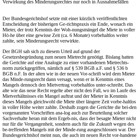
Verwirkung des Minderungsrechtes nur noch in Ausnahmefällen
Der Bundesgerichtshof setzte mit einer kürzlich veröffentlichten
Entscheidung der bisherigen Ge-richtspraxis ein Ende, wonach ein
Mieter, der trotz Kenntnis der Woh-nungsmängel die Miete in voller
Hö-he über eine gewisse Zeit (ca. 6 Monate) vorbehaltlos weiter
zahlte, sein Minderungsrecht verwirkte.
Der BGH sah sich zu diesem Urteil auf-grund der
Gesetzesbegründung zum neuen Mietrecht genötigt. Bislang hatten
die Gerichte auf eine Analogie zu einer vorhandenen Mietrechts-
norm zurückgegriffen, nämlich auf § 539 BGB a.F. und § 536 b
BGB n.F. In der alten wie in der neuen Vor-schrift wird dem Mieter
das Minde-rungsrecht dann versagt, wenn er in Kenntnis eines
Mangels dennoch den Mietvertrag vorbehaltlos unter-schreibt. Das
alte wie das neue Recht regelte aber nicht den Fall, wo im Laufe des
Mietverhältnisses ein Mangel auftrat und der Mieter in Kenntnis
dieses Mangels gleichwohl die Miete über längere Zeit vorbe-haltlos
in voller Höhe weiter zahlte. Deshalb zogen die Gerichte die bei-den
vorgenannten Vorschriften ana-log auch zur Beurteilung solcher
Sachverhalte heran mit dem Ergeb-nis, dass der besagte Mieter nicht
nur für die Vergangenheit, sondern auch für die Zukunft wegen des
be-treffenden Mangels mit der Minde-rung ausgeschlossen war. Der
Bundesgerichtshof meint nun, die auch im neuen Recht vor-handene