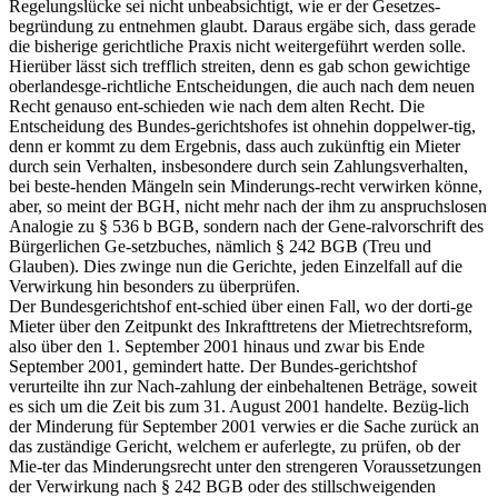
Regelungslücke sei nicht unbeabsichtigt, wie er der Gesetzes-
begründung zu entnehmen glaubt. Daraus ergäbe sich, dass gerade
die bisherige gerichtliche Praxis nicht weitergeführt werden solle.
Hierüber lässt sich trefflich streiten, denn es gab schon gewichtige
oberlandesge-richtliche Entscheidungen, die auch nach dem neuen
Recht genauso ent-schieden wie nach dem alten Recht. Die
Entscheidung des Bundes-gerichtshofes ist ohnehin doppelwer-tig,
denn er kommt zu dem Ergebnis, dass auch zukünftig ein Mieter
durch sein Verhalten, insbesondere durch sein Zahlungsverhalten,
bei beste-henden Mängeln sein Minderungs-recht verwirken könne,
aber, so meint der BGH, nicht mehr nach der ihm zu anspruchslosen
Analogie zu § 536 b BGB, sondern nach der Gene-ralvorschrift des
Bürgerlichen Ge-setzbuches, nämlich § 242 BGB (Treu und
Glauben). Dies zwinge nun die Gerichte, jeden Einzelfall auf die
Verwirkung hin besonders zu überprüfen.
Der Bundesgerichtshof ent-schied über einen Fall, wo der dorti-ge
Mieter über den Zeitpunkt des Inkrafttretens der Mietrechtsreform,
also über den 1. September 2001 hinaus und zwar bis Ende
September 2001, gemindert hatte. Der Bundes-gerichtshof
verurteilte ihn zur Nach-zahlung der einbehaltenen Beträge, soweit
es sich um die Zeit bis zum 31. August 2001 handelte. Bezüg-lich
der Minderung für September 2001 verwies er die Sache zurück an
das zuständige Gericht, welchem er auferlegte, zu prüfen, ob der
Mie-ter das Minderungsrecht unter den strengeren Voraussetzungen
der Verwirkung nach § 242 BGB oder des stillschweigenden