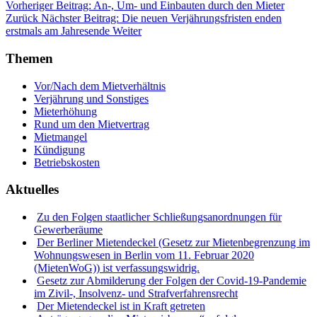
Vorheriger Beitrag: An-, Um- und Einbauten durch den Mieter
Zurück
Nächster Beitrag: Die neuen Verjährungsfristen enden
erstmals am Jahresende
Weiter
Themen
Vor/Nach dem Mietverhältnis
Verjährung und Sonstiges
Mieterhöhung
Rund um den Mietvertrag
Mietmangel
Kündigung
Betriebskosten
Aktuelles
Zu den Folgen staatlicher Schließungsanordnungen für
Gewerberäume
Der Berliner Mietendeckel (Gesetz zur Mietenbegrenzung im
Wohnungswesen in Berlin vom 11. Februar 2020
(MietenWoG)) ist verfassungswidrig.
Gesetz zur Abmilderung der Folgen der Covid-19-Pandemie
im Zivil-, Insolvenz- und Strafverfahrensrecht
Der Mietendeckel ist in Kraft getreten