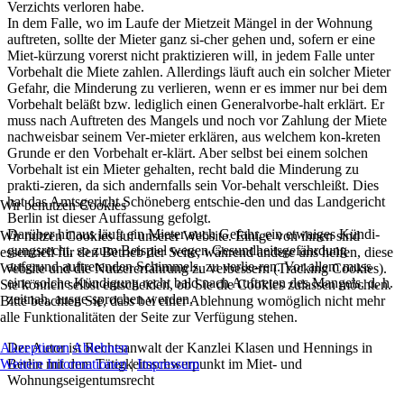
Verzichts verloren habe.
In dem Falle, wo im Laufe der Mietzeit Mängel in der Wohnung
auftreten, sollte der Mieter ganz si-cher gehen und, sofern er eine
Miet-kürzung vorerst nicht praktizieren will, in jedem Falle unter
Vorbehalt die Miete zahlen. Allerdings läuft auch ein solcher Mieter
Gefahr, die Minderung zu verlieren, wenn er es immer nur bei dem
Vorbehalt beläßt bzw. lediglich einen Generalvorbe-halt erklärt. Er
muss nach Auftreten des Mangels und noch vor Zahlung der Miete
nachweisbar seinem Ver-mieter erklären, aus welchem kon-kreten
Grunde er den Vorbehalt er-klärt. Aber selbst bei einem solchen
Vorbehalt ist ein Mieter gehalten, recht bald die Minderung zu
prakti-zieren, da sich andernfalls sein Vor-behalt verschleißt. Dies
hat das Amtsgericht Schöneberg entschie-den und das Landgericht
Wir benutzen Cookies
Berlin ist dieser Auffassung gefolgt.
Darüber hinaus läuft ein Mieter auch Gefahr, ein etwaiges Kündi-
Wir nutzen Cookies auf unserer Website. Einige von ihnen sind
gungsrecht, so zum Beispiel wegen Gesundheitsgefährdung
essenziell für den Betrieb der Seite, während andere uns helfen, diese
aufgrund auftretenden Schimmels, zu verlie-ren. Vor allem muss
Website und die Nutzererfahrung zu verbessern (Tracking Cookies).
eine solche Kündigung recht bald nach Auftreten des Mangels, d. h.
Sie können selbst entscheiden, ob Sie die Cookies zulassen möchten.
zeitnah, ausge-sprochen werden.
Bitte beachten Sie, dass bei einer Ablehnung womöglich nicht mehr
alle Funktionalitäten der Seite zur Verfügung stehen.
Akzeptieren
Ablehnen
Der Autor ist Rechtsanwalt der Kanzlei Klasen und Hennings in
Weitere Informationen
|
Impressum
Berlin mit dem Tätigkeitsschwerpunkt im Miet- und
Wohnungseigentumsrecht