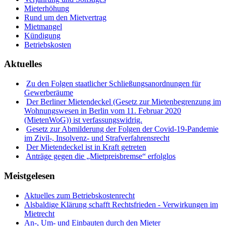
Mieterhöhung
Rund um den Mietvertrag
Mietmangel
Kündigung
Betriebskosten
Aktuelles
Zu den Folgen staatlicher Schließungsanordnungen für
Gewerberäume
Der Berliner Mietendeckel (Gesetz zur Mietenbegrenzung im
Wohnungswesen in Berlin vom 11. Februar 2020
(MietenWoG)) ist verfassungswidrig.
Gesetz zur Abmilderung der Folgen der Covid-19-Pandemie
im Zivil-, Insolvenz- und Strafverfahrensrecht
Der Mietendeckel ist in Kraft getreten
Anträge gegen die „Mietpreisbremse“ erfolglos
Meistgelesen
Aktuelles zum Betriebskostenrecht
Alsbaldige Klärung schafft Rechtsfrieden - Verwirkungen im
Mietrecht
An-, Um- und Einbauten durch den Mieter