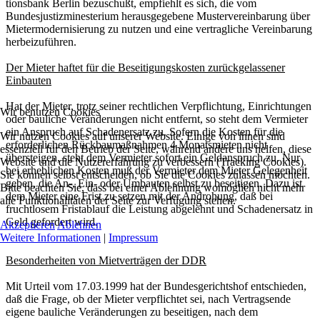
tionsbank Berlin bezuschußt, empfiehlt es sich, die vom
Bundesjustizminesterium herausgegebene Mustervereinbarung über
Mietermodernisierung zu nutzen und eine vertragliche Vereinbarung
herbeizuführen.
Der Mieter haftet für die Beseitigungskosten zurückgelassener
Einbauten
Hat der Mieter, trotz seiner rechtlichen Verpflichtung, Einrichtungen
Wir benutzen Cookies
oder bauliche Veränderungen nicht entfernt, so steht dem Vermieter
ein Anspruch auf Schadenersatz zu. Sofern die Kosten für die
Wir nutzen Cookies auf unserer Website. Einige von ihnen sind
erforderlichen Rückbaumaßnahmen 4 Monatsmieten nicht
essenziell für den Betrieb der Seite, während andere uns helfen, diese
übersteigen, steht dem Vermieter sofort ein Geldanspruch zu. Nur
Website und die Nutzererfahrung zu verbessern (Tracking Cookies).
bei erheblichen Kosten muß der Vermieter dem Mieter Gelegenheit
Sie können selbst entscheiden, ob Sie die Cookies zulassen möchten.
geben, die An-, Ein- oder Umbauten selbst zu beseitigen. Dazu ist
Bitte beachten Sie, dass bei einer Ablehnung womöglich nicht mehr
dem Mieter eine Frist zu setzen mit der Androhung, daß bei
alle Funktionalitäten der Seite zur Verfügung stehen.
fruchtlosem Fristablauf die Leistung abgelehnt und Schadenersatz in
Geld gefordert wird.
Akzeptieren
Ablehnen
Weitere Informationen
|
Impressum
Besonderheiten von Mietverträgen der DDR
Mit Urteil vom 17.03.1999 hat der Bundesgerichtshof entschieden,
daß die Frage, ob der Mieter verpflichtet sei, nach Vertragsende
eigene bauliche Veränderungen zu beseitigen, nach dem