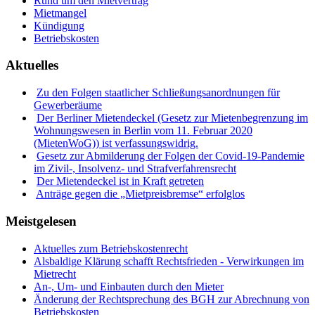
Rund um den Mietvertrag
Mietmangel
Kündigung
Betriebskosten
Aktuelles
Zu den Folgen staatlicher Schließungsanordnungen für
Gewerberäume
Der Berliner Mietendeckel (Gesetz zur Mietenbegrenzung im
Wohnungswesen in Berlin vom 11. Februar 2020
(MietenWoG)) ist verfassungswidrig.
Gesetz zur Abmilderung der Folgen der Covid-19-Pandemie
im Zivil-, Insolvenz- und Strafverfahrensrecht
Der Mietendeckel ist in Kraft getreten
Anträge gegen die „Mietpreisbremse“ erfolglos
Meistgelesen
Aktuelles zum Betriebskostenrecht
Alsbaldige Klärung schafft Rechtsfrieden - Verwirkungen im
Mietrecht
An-, Um- und Einbauten durch den Mieter
Änderung der Rechtsprechung des BGH zur Abrechnung von
Betriebskosten