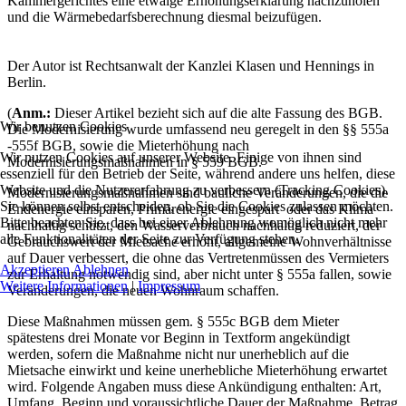
Kammergerichtes eine etwaige Erhöhungserklärung nachzuholen
und die Wärmebedarfsberechnung diesmal beizufügen.
Der Autor ist Rechtsanwalt der Kanzlei Klasen und Hennings in
Berlin.
(
Anm.:
Dieser Artikel bezieht sich auf die alte Fassung des BGB.
Wir benutzen Cookies
Die Modernisierung wurde umfassend neu geregelt in den §§ 555a
-555f BGB, sowie die Mieterhöhung nach
Wir nutzen Cookies auf unserer Website. Einige von ihnen sind
Modernisierungsmaßnahmen in § 559 BGB.
essenziell für den Betrieb der Seite, während andere uns helfen, diese
Website und die Nutzererfahrung zu verbessern (Tracking Cookies).
Modernisierungsmaßnahmen sind bauliche Veränderungen, die die
Sie können selbst entscheiden, ob Sie die Cookies zulassen möchten.
Endenergie einsparen, Primärenergie eingespart oder das Klima
Bitte beachten Sie, dass bei einer Ablehnung womöglich nicht mehr
nachhaltig schützt, den Wasserverbrauch nachhaltig reduziert, der
alle Funktionalitäten der Seite zur Verfügung stehen.
Gebrauchswert der Mietsache erhöht, allgemeine Wohnverhältnisse
auf Dauer verbessert, die ohne das Vertretenmüssen des Vermieters
Akzeptieren
Ablehnen
zur Erhaltung notwendig sind, aber nicht unter § 555a fallen, sowie
Weitere Informationen
|
Impressum
Veränderungen, die neuen Wohnraum schaffen.
Diese Maßnahmen müssen gem. § 555c BGB dem Mieter
spätestens drei Monate vor Beginn in Textform angekündigt
werden, sofern die Maßnahme nicht nur unerheblich auf die
Mietsache einwirkt und keine unerhebliche Mieterhöhung erwartet
wird. Folgende Angaben muss diese Ankündigung enthalten: Art,
Umfang, Beginn und voraussichtliche Dauer der Maßnahme, Betrag