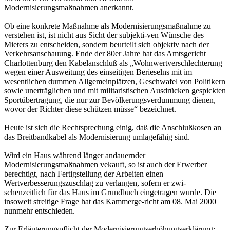
Modernisierungsmaßnahmen anerkannt.
Ob eine konkrete Maßnahme als Modernisierungsmaßnahme zu
verstehen ist, ist nicht aus Sicht der subjekti-ven Wünsche des
Mieters zu entscheiden, sondern beurteilt sich objektiv nach der
Verkehrsanschauung. Ende der 80er Jahre hat das Amtsgericht
Charlottenburg den Kabelanschluß als „Wohnwertverschlechterung
wegen einer Ausweitung des einseitigen Berieselns mit im
wesentlichen dummen Allgemeinplätzen, Geschwafel von Politikern
sowie unerträglichen und mit militaristischen Ausdrücken gespickten
Sportübertragung, die nur zur Bevölkerungsverdummung dienen,
wovor der Richter diese schützen müsse“ bezeichnet.
Heute ist sich die Rechtsprechung einig, daß die Anschlußkosen an
das Breitbandkabel als Modernisierung umlagefähig sind.
Wird ein Haus während länger andauernder
Modernisierungsmaßnahmen vekauft, so ist auch der Erwerber
berechtigt, nach Fertigstellung der Arbeiten einen
Wertverbesserungszuschlag zu verlangen, sofern er zwi-
schenzeitlich für das Haus im Grundbuch eingetragen wurde. Die
insoweit streitige Frage hat das Kammerge-richt am 08. Mai 2000
nunmehr entschieden.
Zur Erläuterungspflicht der Modernisierungserhöhungserklärung: