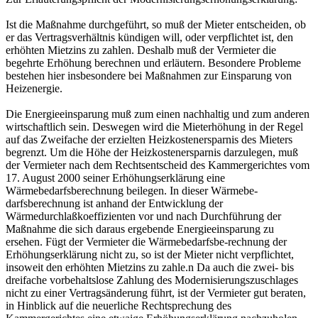
Ist die Maßnahme durchgeführt, so muß der Mieter entscheiden, ob
er das Vertragsverhältnis kündigen will, oder verpflichtet ist, den
erhöhten Mietzins zu zahlen. Deshalb muß der Vermieter die
begehrte Erhöhung berechnen und erläutern. Besondere Probleme
bestehen hier insbesondere bei Maßnahmen zur Einsparung von
Heizenergie.
Die Energieeinsparung muß zum einen nachhaltig und zum anderen
wirtschaftlich sein. Deswegen wird die Mieterhöhung in der Regel
auf das Zweifache der erzielten Heizkostenersparnis des Mieters
begrenzt. Um die Höhe der Heizkostenersparnis darzulegen, muß
der Vermieter nach dem Rechtsentscheid des Kammergerichtes vom
17. August 2000 seiner Erhöhungserklärung eine
Wärmebedarfsberechnung beilegen. In dieser Wärmebe-
darfsberechnung ist anhand der Entwicklung der
Wärmedurchlaßkoeffizienten vor und nach Durchführung der
Maßnahme die sich daraus ergebende Energieeinsparung zu
ersehen. Fügt der Vermieter die Wärmebedarfsbe-rechnung der
Erhöhungserklärung nicht zu, so ist der Mieter nicht verpflichtet,
insoweit den erhöhten Mietzins zu zahle.n Da auch die zwei- bis
dreifache vorbehaltslose Zahlung des Modernisierungszuschlages
nicht zu einer Vertragsänderung führt, ist der Vermieter gut beraten,
in Hinblick auf die neuerliche Rechtsprechung des