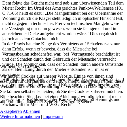
Dem folgte das Gericht nicht und gab zum überwiegenden Teil dem
Mieter Recht. Im Urteil des Amtsgerichtes Pankow/Weißensee (101
C 71/05) heißt es dazu: „Die Mangelfreiheit bei der Übernahme der
Wohnung durch die Kläger steht lediglich in optischer Hinsicht fest,
nicht dagegen in technischer. Frei von technischen Mängeln wäre
die Versieglung nur dann gewesen, wenn sie fachgerecht und in
ausreichender Dicke aufgebracht worden wäre.“ Dies ergab sich
jedoch aus dem Gutachten nicht.
In der Praxis hat eine Klage des Vermieters auf Schadenersatz nur
dann Erfolg, wenn er beweist, dass die Mietsache bei
Vertragsbeginn schadensfrei war, bei Vertragsende beschädigt ist
und der Schaden durch den Gebrauch der Mietsache verursacht
wurde. Die Möglichkeit, dass der Schaden durch andere Umstände
Wir benutzen Cookies
als der Benutzung durch den Mieter entstanden ist, muss er
ausräumen.
Wir nutzen Cookies auf unserer Website. Einige von ihnen sind
Hilfreich für beide Parteien können Protokolle sein, die den Zustand
essenziell für den Betrieb der Seite, während andere uns helfen, diese
der Wohnung bei Übergabe und Rückgabe detailliert beschreiben.
Website und die Nutzererfahrung zu verbessern (Tracking Cookies).
Sie können selbst entscheiden, ob Sie die Cookies zulassen möchten.
Bitte beachten Sie, dass bei einer Ablehnung womöglich nicht mehr
Der Autor ist Rechtsanwalt der Kanzlei Klasen und Hennings und
alle Funktionalitäten der Seite zur Verfügung stehen.
Fachanwalt für Miet- und WEG-Recht
Akzeptieren
Ablehnen
Weitere Informationen
|
Impressum