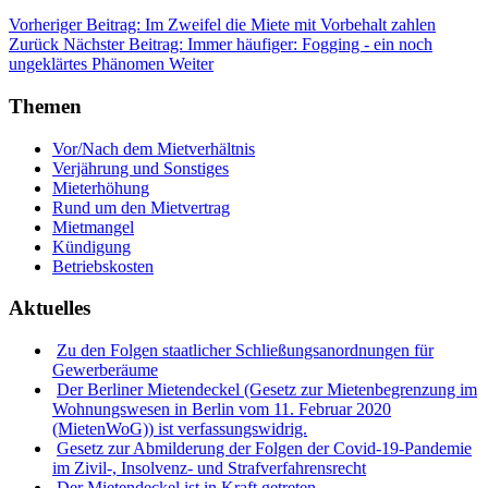
Vorheriger Beitrag: Im Zweifel die Miete mit Vorbehalt zahlen
Zurück
Nächster Beitrag: Immer häufiger: Fogging - ein noch
ungeklärtes Phänomen
Weiter
Themen
Vor/Nach dem Mietverhältnis
Verjährung und Sonstiges
Mieterhöhung
Rund um den Mietvertrag
Mietmangel
Kündigung
Betriebskosten
Aktuelles
Zu den Folgen staatlicher Schließungsanordnungen für
Gewerberäume
Der Berliner Mietendeckel (Gesetz zur Mietenbegrenzung im
Wohnungswesen in Berlin vom 11. Februar 2020
(MietenWoG)) ist verfassungswidrig.
Gesetz zur Abmilderung der Folgen der Covid-19-Pandemie
im Zivil-, Insolvenz- und Strafverfahrensrecht
Der Mietendeckel ist in Kraft getreten