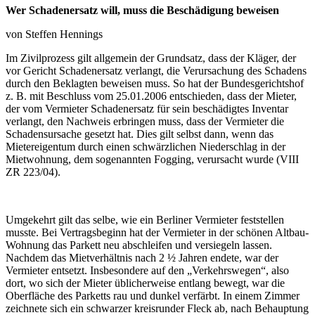
Wer Schadenersatz will, muss die Beschädigung beweisen
von Steffen Hennings
Im Zivilprozess gilt allgemein der Grundsatz, dass der Kläger, der
vor Gericht Schadenersatz verlangt, die Verursachung des Schadens
durch den Beklagten beweisen muss. So hat der Bundesgerichtshof
z. B. mit Beschluss vom 25.01.2006 entschieden, dass der Mieter,
der vom Vermieter Schadenersatz für sein beschädigtes Inventar
verlangt, den Nachweis erbringen muss, dass der Vermieter die
Schadensursache gesetzt hat. Dies gilt selbst dann, wenn das
Mietereigentum durch einen schwärzlichen Niederschlag in der
Mietwohnung, dem sogenannten Fogging, verursacht wurde (VIII
ZR 223/04).
Umgekehrt gilt das selbe, wie ein Berliner Vermieter feststellen
musste. Bei Vertragsbeginn hat der Vermieter in der schönen Altbau-
Wohnung das Parkett neu abschleifen und versiegeln lassen.
Nachdem das Mietverhältnis nach 2 ½ Jahren endete, war der
Vermieter entsetzt. Insbesondere auf den „Verkehrswegen“, also
dort, wo sich der Mieter üblicherweise entlang bewegt, war die
Oberfläche des Parketts rau und dunkel verfärbt. In einem Zimmer
zeichnete sich ein schwarzer kreisrunder Fleck ab, nach Behauptung