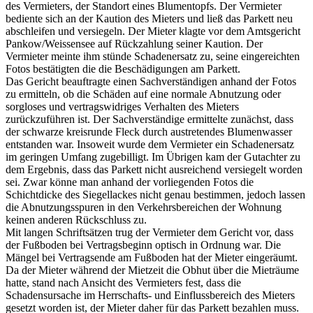
des Vermieters, der Standort eines Blumentopfs. Der Vermieter
bediente sich an der Kaution des Mieters und ließ das Parkett neu
abschleifen und versiegeln. Der Mieter klagte vor dem Amtsgericht
Pankow/Weissensee auf Rückzahlung seiner Kaution. Der
Vermieter meinte ihm stünde Schadenersatz zu, seine eingereichten
Fotos bestätigten die die Beschädigungen am Parkett.
Das Gericht beauftragte einen Sachverständigen anhand der Fotos
zu ermitteln, ob die Schäden auf eine normale Abnutzung oder
sorgloses und vertragswidriges Verhalten des Mieters
zurückzuführen ist. Der Sachverständige ermittelte zunächst, dass
der schwarze kreisrunde Fleck durch austretendes Blumenwasser
entstanden war. Insoweit wurde dem Vermieter ein Schadenersatz
im geringen Umfang zugebilligt. Im Übrigen kam der Gutachter zu
dem Ergebnis, dass das Parkett nicht ausreichend versiegelt worden
sei. Zwar könne man anhand der vorliegenden Fotos die
Schichtdicke des Siegellackes nicht genau bestimmen, jedoch lassen
die Abnutzungsspuren in den Verkehrsbereichen der Wohnung
keinen anderen Rückschluss zu.
Mit langen Schriftsätzen trug der Vermieter dem Gericht vor, dass
der Fußboden bei Vertragsbeginn optisch in Ordnung war. Die
Mängel bei Vertragsende am Fußboden hat der Mieter eingeräumt.
Da der Mieter während der Mietzeit die Obhut über die Mieträume
hatte, stand nach Ansicht des Vermieters fest, dass die
Schadensursache im Herrschafts- und Einflussbereich des Mieters
gesetzt worden ist, der Mieter daher für das Parkett bezahlen muss.