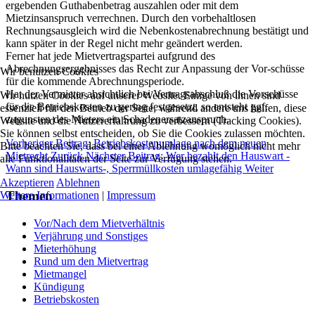
ergebenden Guthabenbetrag auszahlen oder mit dem
Mietzinsanspruch verrechnen. Durch den vorbehaltlosen
Rechnungsausgleich wird die Nebenkostenabrechnung bestätigt und
kann später in der Regel nicht mehr geändert werden.
Ferner hat jede Mietvertragspartei aufgrund des
Abrechnungsergebnisses das Recht zur Anpassung der Vor-schüsse
Wir benutzen Cookies
für die kommende Abrechnungsperiode.
Hat der Vermieter absichtlich bei Vertragsabschluß die Vorschüsse
Wir nutzen Cookies auf unserer Website. Einige von ihnen sind
für die Betriebskosten zu gering festgesetzt, so entsteht ggf.
essenziell für den Betrieb der Seite, während andere uns helfen, diese
zugunsten des Mieters ein Schadenersatzanspruch.
Website und die Nutzererfahrung zu verbessern (Tracking Cookies).
Sie können selbst entscheiden, ob Sie die Cookies zulassen möchten.
Vorheriger Beitrag: Betriebskostenumlage nach dem neuen
Bitte beachten Sie, dass bei einer Ablehnung womöglich nicht mehr
Mietrecht
Zurück
Nächster Beitrag: Wer bezahlt den Hauswart -
alle Funktionalitäten der Seite zur Verfügung stehen.
Wann sind Hauswarts-, Sperrmüllkosten umlagefähig
Weiter
Akzeptieren
Ablehnen
Themen
Weitere Informationen
|
Impressum
Vor/Nach dem Mietverhältnis
Verjährung und Sonstiges
Mieterhöhung
Rund um den Mietvertrag
Mietmangel
Kündigung
Betriebskosten